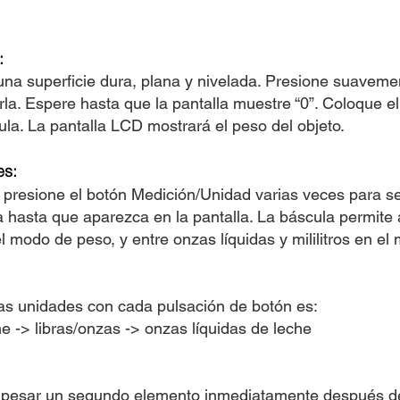
:
na superficie dura, plana y nivelada. Presione suaveme
rla. Espere hasta que la pantalla muestre “0”. Coloque e
la. La pantalla LCD mostrará el peso del objeto.
es:
 presione el botón Medición/Unidad varias veces para se
hasta que aparezca en la pantalla. La báscula permite a
l modo de peso, y entre onzas líquidas y mililitros en el
as unidades con cada pulsación de botón es:
he -> libras/onzas -> onzas líquidas de leche
e pesar un segundo elemento inmediatamente después de