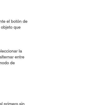
nte el botón de
l objeto que
leccionar la
lternar entre
 modo de
l primero sin