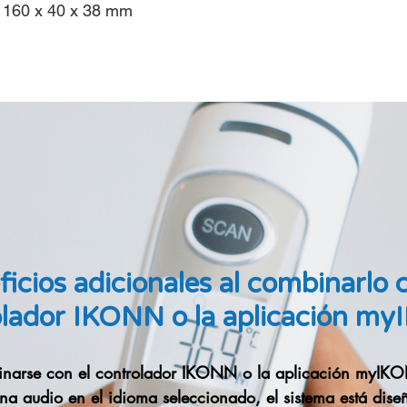
160 x 40 x 38 mm
icios adicionales al combinarlo 
olador IKONN o la aplicación m
inarse con el controlador IKONN o la aplicación myIK
na audio en el idioma seleccionado, el sistema está dis