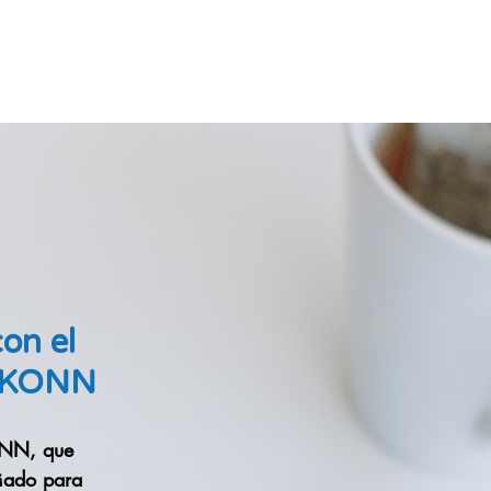
con el
yIKONN
ONN, que
eñado para