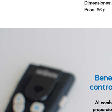
Dimensiones:
Peso:
66 g
Benef
contr
Al comb
proporcio