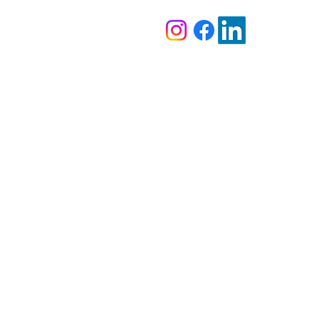
Termómetro de 
IKONN | TF - 1
El IKONN TF-1 es un termóme
para medir la temperatura d
objetos con rapidez y precis
colocarse sobre la frente pa
Al retirar la tapa frontal, se
temperatura del oído. Con el
mantener presionado el botó
segundos, se activa el modo 
permitiendo escanear objetos