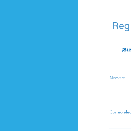
Regí
¡Su
Nombre
Correo elec