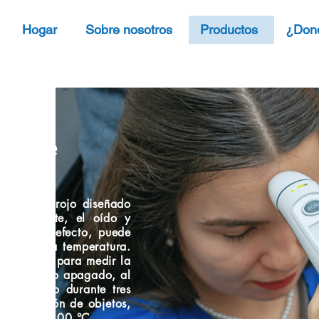
Hogar
Sobre nosotros
Productos
¿Don
frente
tro infrarrojo diseñado
e la frente, el oído y
ión. Por defecto, puede
ra medir la temperatura.
 puede usar para medir la
 termómetro apagado, al
n de modo durante tres
de medición de objetos,
 de hasta 100 °C.