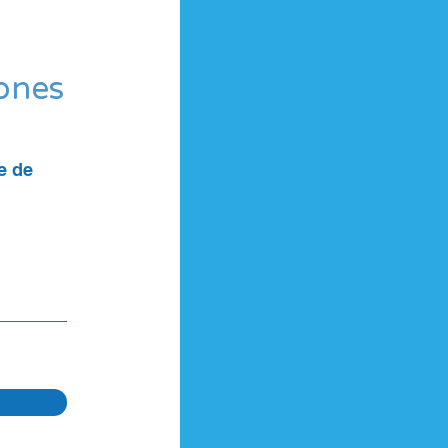
iones
e de