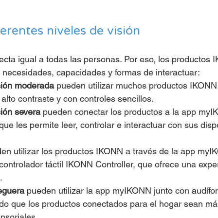
erentes niveles de visión
fecta igual a todas las personas. Por eso, los producto
s necesidades, capacidades y formas de interactuar:
sión
moderada
pueden utilizar muchos productos IKONN 
alto contraste y con controles sencillos.
sión severa
pueden conectar los productos a la app my
ue les permite leer, controlar e interactuar con sus dis
en utilizar los productos IKONN a través de la app my
controlador táctil IKONN Controller, que ofrece una expe
.
eguera
pueden utilizar la app myIKONN junto con audífo
endo que los productos conectados para el hogar sean má
nsoriales.