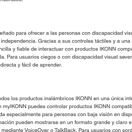
señado para ofrecer a las personas con discapacidad vi
 independencia. Gracias a sus controles táctiles y a una
cilla y fiable de interactuar con productos IKONN compa
a. Para usuarios ciegos o con discapacidad visual severa
 directa y fácil de aprender.
os los productos inalámbricos IKONN en una única inte
on myIKONN puedes controlar productos IKONN compati
ñada especialmente para personas con baja visión en disp
mación pueden mostrarse en un formato grande y claro en 
a mediante VoiceOver o TalkBack. Para usuarios con sor