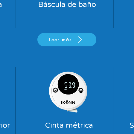
a
Báscula de baño
Leer más
ior
Cinta métrica
S