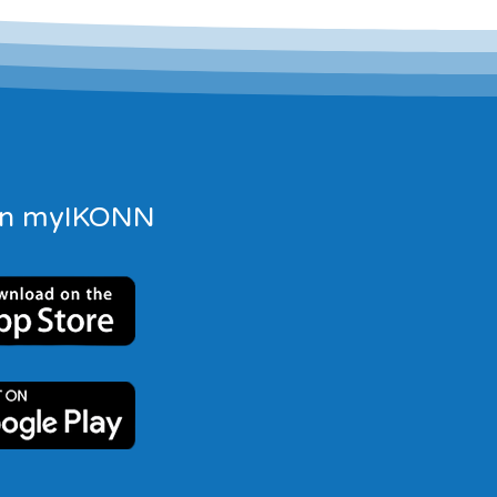
ión myIKONN