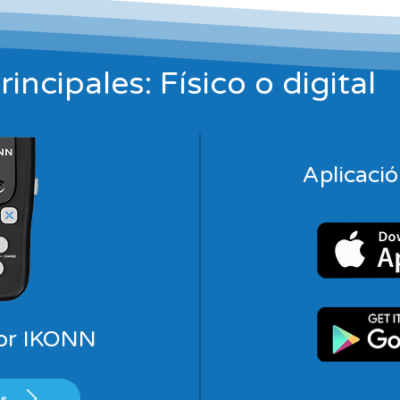
incipales: Físico o digital
Aplicac
or IKONN
s