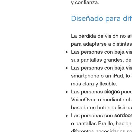
y confianza.
Diseñado para dif
La pérdida de visión no a
para adaptarse a distinta
Las personas con
baja vi
sus pantallas grandes, de 
Las personas con
baja vi
smartphone o un iPad, lo q
más clara y flexible.
Las personas
ciegas
pued
VoiceOver, o mediante el 
basada en botones físicos
Las personas con
sordoc
o pantallas Braille, haci
diferentes necesidades se