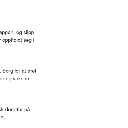
appen, og slipp
r oppholdt seg i
Sørg for at øret
 år og voksne:
kk deretter på
en.