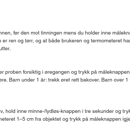
nnen, før den mot tinningen mens du holder inne målekn
n er ren og tørr, og at både brukeren og termometeret ha
tter.
er proben forsiktig i øregangen og trykk på måleknappen. 
 øre. Barn under 1 år: trekk øret rett bakover. Barn over 1
v, hold inne minne-/lydløs-knappen i tre sekunder og try
teret 1–5 cm fra objektet og trykk på måleknappen igj