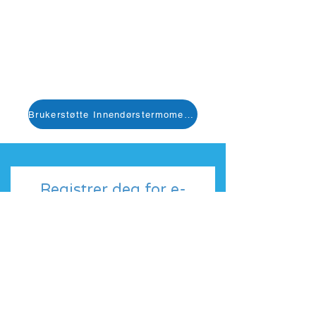
Brukerstøtte Innendørstermometer
Registrer deg for e-
postoppdateringer
Meld deg på nyhetsbrevet vårt og
bli den første som får vite om
utgivelsesdato og andre
oppdateringer!