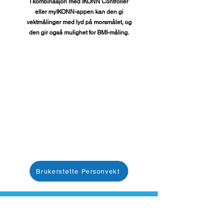
I kombinasjon med IKONN Controller
eller myIKONN-appen kan den gi
vektmålinger med lyd på morsmålet, og
den gir også mulighet for BMI-måling.
Brukerstøtte Personvekt