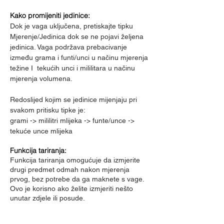
Kako promijeniti jedinice:
Dok je vaga uključena, pretiskajte tipku
Mjerenje/Jedinica dok se ne pojavi željena
jedinica. Vaga podržava prebacivanje
između grama i funti/unci u načinu mjerenja
težine I tekućih unci i mililitara u načinu
mjerenja volumena.
Redoslijed kojim se jedinice mijenjaju pri
svakom pritisku tipke je:
grami -> mililitri mlijeka -> funte/unce ->
tekuće unce mlijeka
Funkcija tariranja:
Funkcija tariranja omogućuje da izmjerite
drugi predmet odmah nakon mjerenja
prvog, bez potrebe da ga maknete s vage.
Ovo je korisno ako želite izmjeriti nešto
unutar zdjele ili posude.