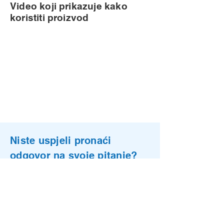
Video koji prikazuje kako
koristiti proizvod
Niste uspjeli pronaći
odgovor na svoje pitanje?
Pošaljite nam poruku putem obrasca
na našoj kontakt stranici i mi ćemo vas
kontaktirati u najkraćem mogućem
roku!