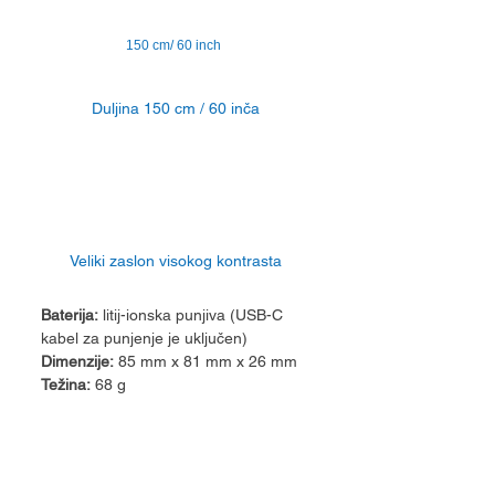
150 cm/ 60 inch
Duljina 150 cm / 60 inča
Veliki zaslon visokog kontrasta
Baterija:
litij-ionska punjiva (USB-C
kabel za punjenje je uključen)
Dimenzije:
85 mm x 81 mm x 26 mm
Težina:
68 g