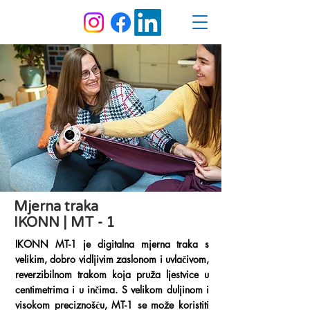
Mjerna traka
IKONN | MT - 1
IKONN MT-1 je digitalna mjerna traka s
velikim, dobro vidljivim zaslonom i uvlačivom,
reverzibilnom trakom koja pruža ljestvice u
centimetrima i u inčima. S velikom duljinom i
visokom preciznošću, MT-1 se može koristiti