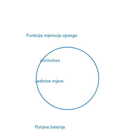
Funkcija mjerenja opsega
cm/inches
Jedinice mjere
Punjiva baterija