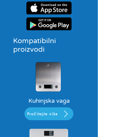
Kompatibilni
proizvodi
Kuhinjska vaga
Pročitajte više