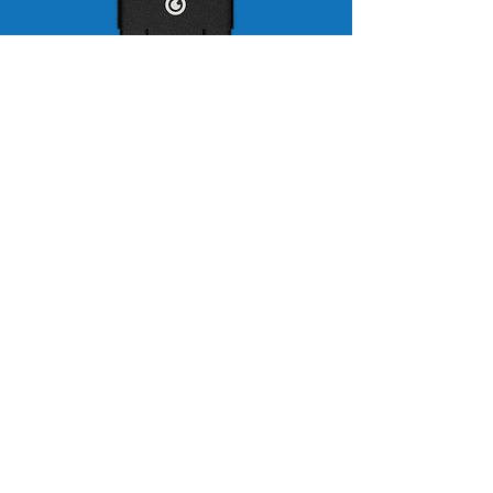
Senzor boje i svjetlosti
Pročitajte više
Termometar za čelo
Pročitajte više