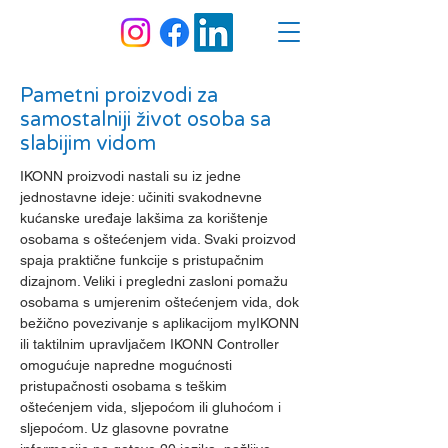
Pametni proizvodi za
samostalniji život osoba sa
slabijim vidom
IKONN proizvodi nastali su iz jedne
jednostavne ideje: učiniti svakodnevne
kućanske uređaje lakšima za korištenje
osobama s oštećenjem vida. Svaki proizvod
spaja praktične funkcije s pristupačnim
dizajnom. Veliki i pregledni zasloni pomažu
osobama s umjerenim oštećenjem vida, dok
bežično povezivanje s aplikacijom myIKONN
ili taktilnim upravljačem IKONN Controller
omogućuje napredne mogućnosti
pristupačnosti osobama s teškim
oštećenjem vida, sljepoćom ili gluhoćom i
sljepoćom. Uz glasovne povratne