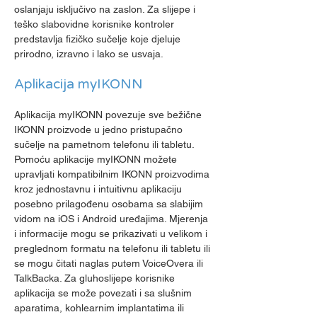
oslanjaju isključivo na zaslon. Za slijepe i
teško slabovidne korisnike kontroler
predstavlja fizičko sučelje koje djeluje
prirodno, izravno i lako se usvaja.
Aplikacija myIKONN
Aplikacija myIKONN povezuje sve bežične
IKONN proizvode u jedno pristupačno
sučelje na pametnom telefonu ili tabletu.
Pomoću aplikacije myIKONN možete
upravljati kompatibilnim IKONN proizvodima
kroz jednostavnu i intuitivnu aplikaciju
posebno prilagođenu osobama sa slabijim
vidom na iOS i Android uređajima. Mjerenja
i informacije mogu se prikazivati u velikom i
preglednom formatu na telefonu ili tabletu ili
se mogu čitati naglas putem VoiceOvera ili
TalkBacka. Za gluhoslijepe korisnike
aplikacija se može povezati i sa slušnim
aparatima, kohlearnim implantatima ili