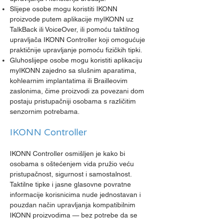
Slijepe osobe mogu koristiti IKONN
proizvode putem aplikacije myIKONN uz
TalkBack ili VoiceOver, ili pomoću taktilnog
upravljača IKONN Controller koji omogućuje
praktičnije upravljanje pomoću fizičkih tipki.
Gluhoslijepe osobe mogu koristiti aplikaciju
myIKONN zajedno sa slušnim aparatima,
kohlearnim implantatima ili Brailleovim
zaslonima, čime proizvodi za povezani dom
postaju pristupačniji osobama s različitim
senzornim potrebama.
IKONN Controller
IKONN Controller osmišljen je kako bi
osobama s oštećenjem vida pružio veću
pristupačnost, sigurnost i samostalnost.
Taktilne tipke i jasne glasovne povratne
informacije korisnicima nude jednostavan i
pouzdan način upravljanja kompatibilnim
IKONN proizvodima — bez potrebe da se