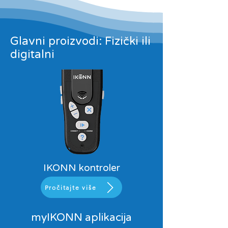
Glavni proizvodi: Fizički ili
digitalni
IKONN kontroler
Pročitajte više
myIKONN aplikacija