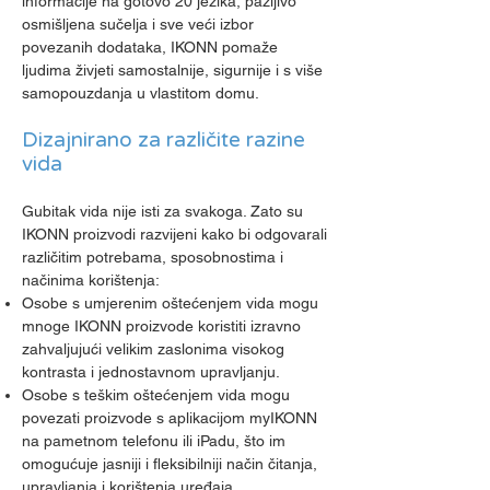
informacije na gotovo 20 jezika, pažljivo
osmišljena sučelja i sve veći izbor
povezanih dodataka, IKONN pomaže
ljudima živjeti samostalnije, sigurnije i s više
samopouzdanja u vlastitom domu.
Dizajnirano za različite razine
vida
Gubitak vida nije isti za svakoga. Zato su
IKONN proizvodi razvijeni kako bi odgovarali
različitim potrebama, sposobnostima i
načinima korištenja:
Osobe s umjerenim oštećenjem vida mogu
mnoge IKONN proizvode koristiti izravno
zahvaljujući velikim zaslonima visokog
kontrasta i jednostavnom upravljanju.
Osobe s teškim oštećenjem vida mogu
povezati proizvode s aplikacijom myIKONN
na pametnom telefonu ili iPadu, što im
omogućuje jasniji i fleksibilniji način čitanja,
upravljanja i korištenja uređaja.