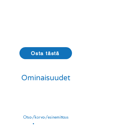
lämpömittari on pois päältä, tilapainiketta
painetaan kolme sekuntia, jolloin laite siirtyy
esinelämpötilan mittaustilaan ja voit mitata
esineiden lämpötilaa jopa 100 °C:een asti.
Osta tästä
Ominaisuudet
Otsa-/korva-/esine­mittaus