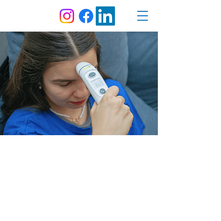
Keittiön lämpömittari
IKONN |
TF
- 1
IKONN TF-1 on infrapunalämpömittari, joka
on suunniteltu mittaamaan otsan, korvan ja
esineiden lämpötilaa nopeasti ja tarkasti.
Oletuksena lämpömittari pidetään otsaa
vasten lämpötilan mittaamiseksi. Etukannen
poistaminen mahdollistaa sen käytön
korvalämpötilan mittaamiseen. Kun