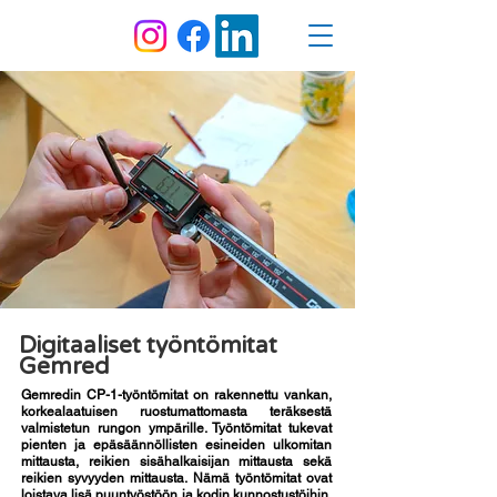
Digitaaliset työntömitat
Gemred
Gemredin CP-1-työntömitat on rakennettu vankan,
korkealaatuisen ruostumattomasta teräksestä
valmistetun rungon ympärille. Työntömitat tukevat
pienten ja epäsäännöllisten esineiden ulkomitan
mittausta, reikien sisähalkaisijan mittausta sekä
reikien syvyyden mittausta. Nämä työntömitat ovat
loistava lisä puuntyöstöön ja kodin kunnostustöihin,