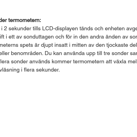
der termometern:
 i 2 sekunder tills LCD-displayen tänds och enheten avger
ift i ett av sonduttagen och för in den andra änden av so
ometerns spets är djupt insatt i mitten av den tjockaste de
 eller benområden. Du kan använda upp till tre sonder sam
 flera sonder används kommer termometern att växla me
läsning i flera sekunder.