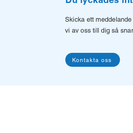
Skicka ett meddelande t
vi av oss till dig så sna
Kontakta oss
Unwired Things ApS
Tagensvej 22
2200 Köpenhamn
Danmark