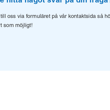
ill oss via formuläret på vår kontaktsida så hö
rt som möjligt!
CVR DK41489553
©2026 Unwired Things
Integritets policy & Cookies
Impressum