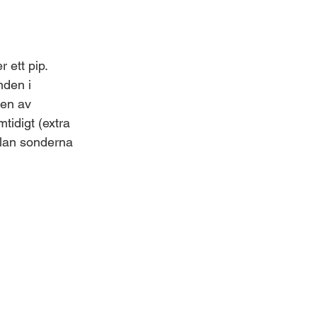
 ett pip.
nden i
len av
tidigt (extra
llan sonderna