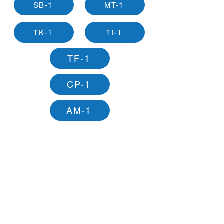
SB-1
MT-1
TK-1
TI-1
TF-1
CP-1
AM-1
Unwired Things ApS
Tagensvej 22
2200 Copenhague
Danemark
CVR DK41489553
©2026 Unwired Things
Politique de confidentialité et cookies