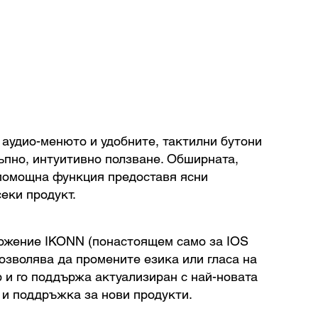
аудио-менюто и удобните, тактилни бутони
ъпно, интуитивно ползване. Обширната,
помощна функция предоставя ясни
еки продукт.
ожение IKONN (понастоящем само за IOS
позволява да промените езика или гласа на
 и го поддържа актуализиран с най-новата
и поддръжка за нови продукти.