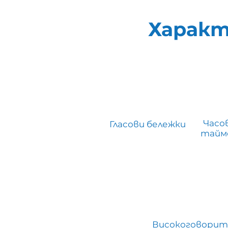
Харак
Часо
Гласови бележки
тайме
Високоговорит