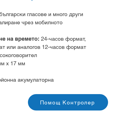
ългарски гласове и много други
талиране чрез мобилното
не на времето:
24-часов формат,
т или аналогов 12-часов формат
високоговорител
мм x 17 мм
ойонна акумулаторна
Помощ Контролер