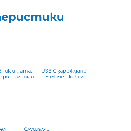
теристики
вник и дата;
USB C зареждане;
ри и аларми
включен кабел
ел
Слушалки