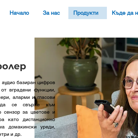
Начало
За нас
Продукти
Къде да 
ролер
 аудио базиран цифров
 от вградени функции,
мери, аларми и гласови
 да се свърже към
о сензор за цветове и
ра като дистанционно
ма домакински уреди,
три и др.