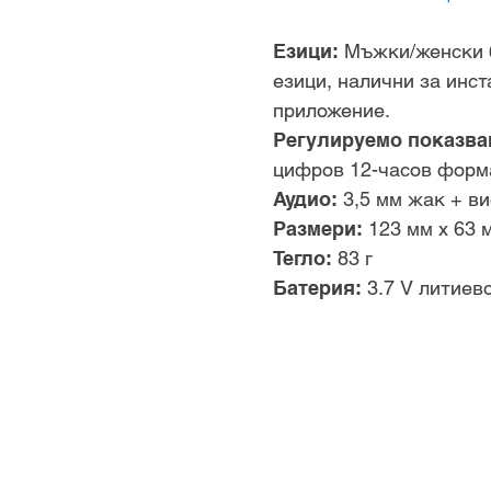
Езици:
Мъжки/женски б
езици, налични за инс
приложение.
Регулируемо показва
цифров 12-часов форма
Аудио:
3,5 мм жак + 
Размери:
123 мм x 63 
Тегло:
83 г
Батерия:
3.7 V литиев