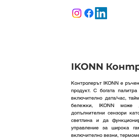
IKONN Конт
Контролерът IKONN е ръчен
продукт. С богата палитра
включително дата/час, тай
бележки, IKONN може
допълнителни сензори кат
светлина и да функциони
управление за широка га
включително везни, термоме