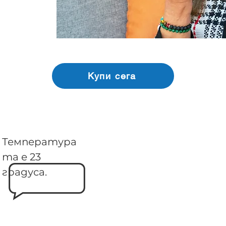
Купи сега
Температура
та е 23
градуса.